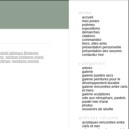
menu
accueil
mes polars
poèmes
expositions
démarches
citations
commandez
liens, sites amis
présentation personnelle
présentation des oeuvres
rands tableaux Bretagne
,
contactez moi
gne
,
peinture bretagne grand
orbihan
,
peintures morgat
,
catégories
arbres
galerie
galerie pastels secs
galerie peintures pour le
développement durable
galerie rencontres entre ciels
et mers
galerie sculptures
ode aux nénuphars, pastels
pastel mer d'aral
photos
souvenirs de séville
articles récents
acryliques rencontres entre
ciels et mer