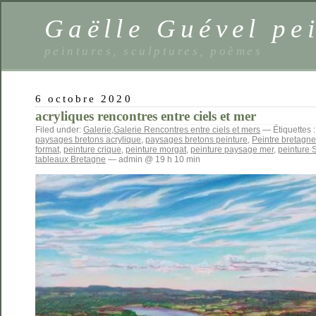
Gaëlle Guével pe
peintures, sculptures, poèmes
6 octobre 2020
acryliques rencontres entre ciels et mer
Filed under:
Galerie
,
Galerie Rencontres entre ciels et mers
— Étiquettes 
paysages bretons acrylique
,
paysages bretons peinture
,
Peintre bretagne
format
,
peinture crique
,
peinture morgat
,
peinture paysage mer
,
peinture 
tableaux Bretagne
— admin @ 19 h 10 min