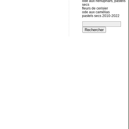
ode aux nénuphars, pastels
secs
fleurs de cerisier
ode aux camélias
pastels secs 2010-2022