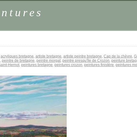
intures
:
acryliques bretagne
,
artiste bretagne
,
artiste peintre bretagne
,
Cap de la chèvre
,
G
,
peintre de bretagne
,
peintre morgat
,
peintre presqu'île de Crozon
,
peinture breta
Saint-Hernot
,
peintures bretagne
,
peintures crozon
,
peintures finistère
,
peintures m