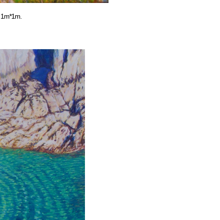
9, 1m*1m.