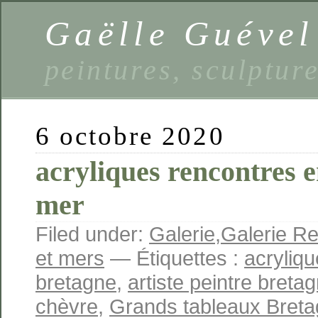
Gaëlle Guével
peintures, sculptur
6 octobre 2020
acryliques rencontres en
mer
Filed under:
Galerie
,
Galerie Re
et mers
— Étiquettes :
acryliq
bretagne
,
artiste peintre breta
chèvre
,
Grands tableaux Bret