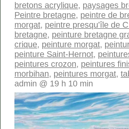
bretons acrylique
,
paysages br
Peintre bretagne
,
peintre de b
morgat
,
peintre presqu'île de 
bretagne
,
peinture bretagne gr
crique
,
peinture morgat
,
peintu
peinture Saint-Hernot
,
peinture
peintures crozon
,
peintures fin
morbihan
,
peintures morgat
,
ta
admin @ 19 h 10 min