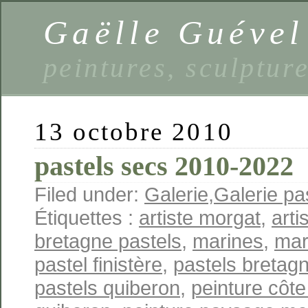
Gaëlle Guével
peintures, sculptur
13 octobre 2010
pastels secs 2010-2022
Filed under:
Galerie
,
Galerie pa
Étiquettes :
artiste morgat
,
arti
bretagne pastels
,
marines
,
mar
pastel finistère
,
pastels bretag
pastels quiberon
,
peinture côt