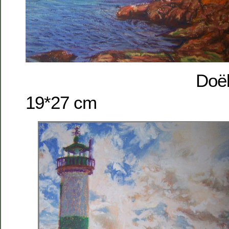
Doëlan, phar
19*27 cm