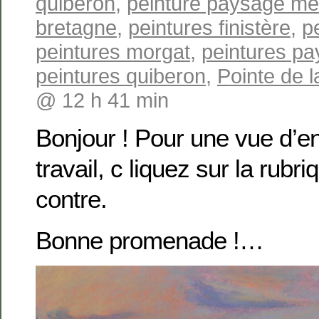
quiberon
,
peinture paysage me
bretagne
,
peintures finistère
,
p
peintures morgat
,
peintures pa
peintures quiberon
,
Pointe de l
@ 12 h 41 min
Bonjour ! Pour une vue d’
travail, c liquez sur la rubri
contre.
Bonne promenade !…