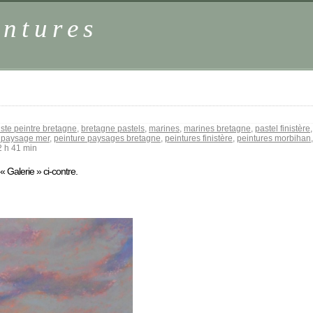
intures
iste peintre bretagne
,
bretagne pastels
,
marines
,
marines bretagne
,
pastel finistère
e paysage mer
,
peinture paysages bretagne
,
peintures finistère
,
peintures morbihan
 h 41 min
« Galerie » ci-contre.