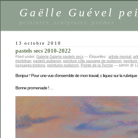
Gaëlle Guével pe
peintures, sculptures, poèmes
13 octobre 2010
pastels secs 2010-2022
Filed under:
Galerie
,
Galerie pastels secs
— Étiquettes :
artiste morgat
,
art
morbihan
,
pastels quiberon
,
peinture côte sauvage de quiberon
,
peintur
paysages bretons
,
peintures quiberon
,
Pointe de la Torche
— admin @ 12
Bonjour ! Pour une vue d’ensemble de mon travail, c liquez sur la rubrique 
Bonne promenade !…