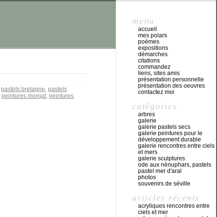
menu
accueil
mes polars
poèmes
expositions
démarches
citations
commandez
liens, sites amis
présentation personnelle
présentation des oeuvres
,
pastels bretagne
,
pastels
contactez moi
,
peintures morgat
,
peintures
catégories
arbres
galerie
galerie pastels secs
galerie peintures pour le
développement durable
galerie rencontres entre ciels
et mers
galerie sculptures
ode aux nénuphars, pastels
pastel mer d'aral
photos
souvenirs de séville
articles récents
acryliques rencontres entre
ciels et mer