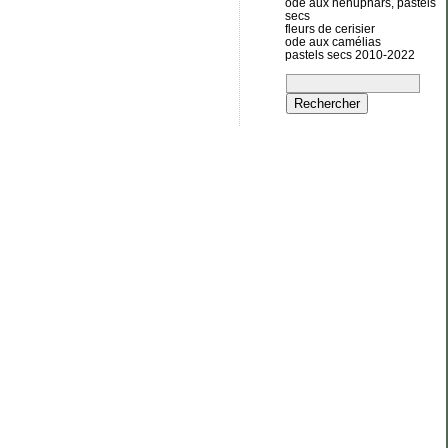
ode aux nénuphars, pastels
secs
fleurs de cerisier
ode aux camélias
pastels secs 2010-2022