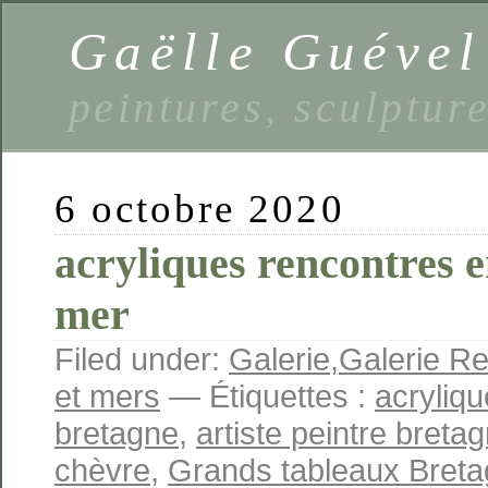
Gaëlle Guével
peintures, sculptur
6 octobre 2020
acryliques rencontres en
mer
Filed under:
Galerie
,
Galerie Re
et mers
— Étiquettes :
acryliq
bretagne
,
artiste peintre breta
chèvre
,
Grands tableaux Bret