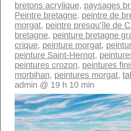
bretons acrylique
,
paysages br
Peintre bretagne
,
peintre de b
morgat
,
peintre presqu'île de 
bretagne
,
peinture bretagne gr
crique
,
peinture morgat
,
peintu
peinture Saint-Hernot
,
peinture
peintures crozon
,
peintures fin
morbihan
,
peintures morgat
,
ta
admin @ 19 h 10 min