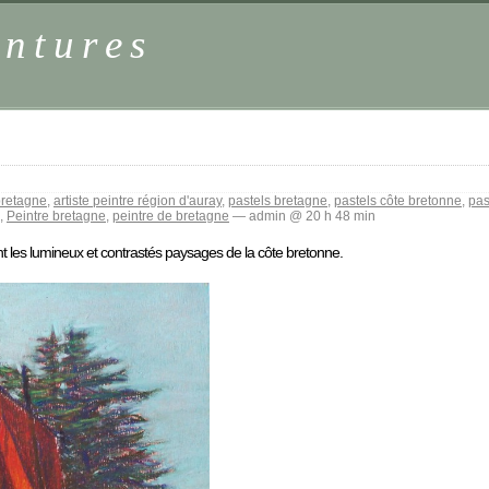
intures
 bretagne
,
artiste peintre région d'auray
,
pastels bretagne
,
pastels côte bretonne
,
pas
,
Peintre bretagne
,
peintre de bretagne
— admin @ 20 h 48 min
t les lumineux et contrastés paysages de la côte bretonne.