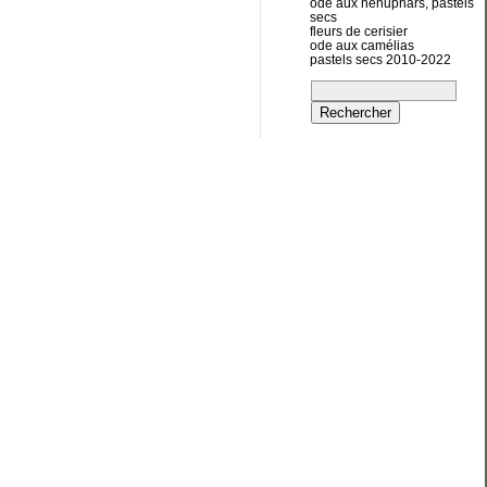
ode aux nénuphars, pastels
secs
fleurs de cerisier
ode aux camélias
pastels secs 2010-2022