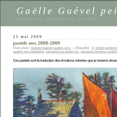
Gaëlle Guével pe
peintures, sculptures, poèmes
25 mai 2009
pastels secs 2008-2009
Filed under:
Galerie
,
Galerie pastels secs
— Étiquettes :
A
,
artiste peintre
pastels secs bretagne
,
paysages au pastel sec
,
paysages bretons pastels
Ces pastels sont la traduction des émotions colorées que je ressens devan