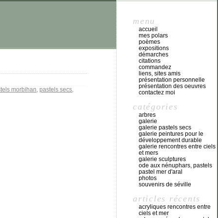
menu
accueil
mes polars
poèmes
expositions
démarches
citations
commandez
liens, sites amis
présentation personnelle
présentation des oeuvres
tels morbihan
,
pastels secs
,
contactez moi
catégories
arbres
galerie
galerie pastels secs
galerie peintures pour le
développement durable
galerie rencontres entre ciels
et mers
galerie sculptures
ode aux nénuphars, pastels
pastel mer d'aral
photos
souvenirs de séville
articles récents
acryliques rencontres entre
ciels et mer