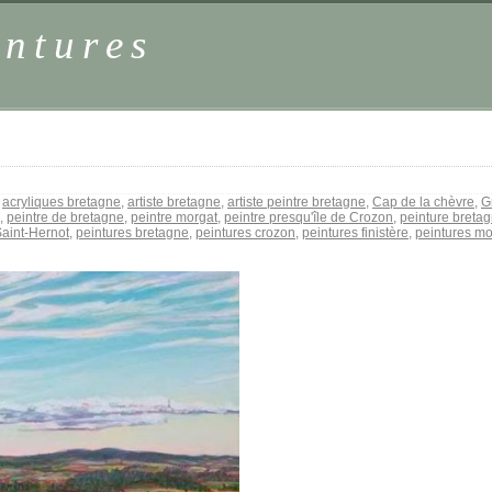
intures
:
acryliques bretagne
,
artiste bretagne
,
artiste peintre bretagne
,
Cap de la chèvre
,
G
,
peintre de bretagne
,
peintre morgat
,
peintre presqu'île de Crozon
,
peinture breta
Saint-Hernot
,
peintures bretagne
,
peintures crozon
,
peintures finistère
,
peintures m