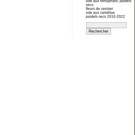
ode aux nénuphars, pastels
secs
fleurs de cerisier
ode aux camélias
pastels secs 2010-2022