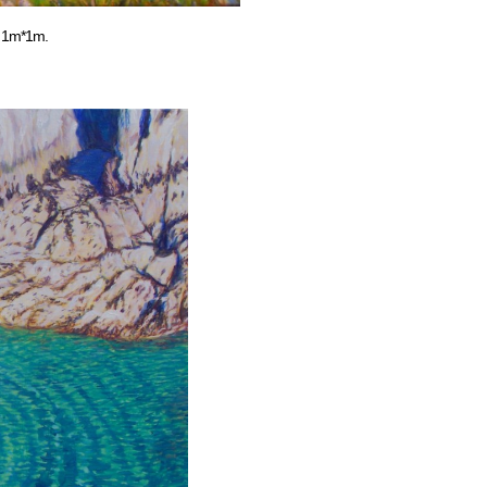
9, 1m*1m.