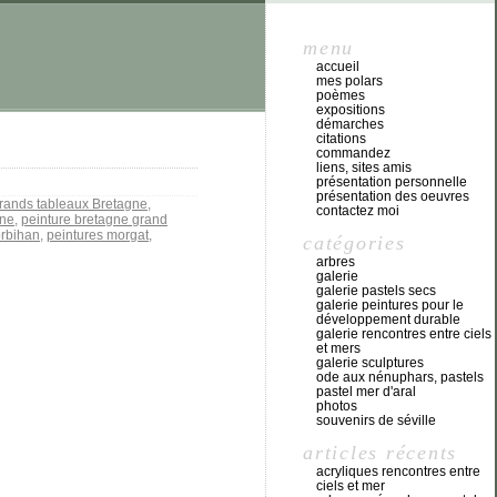
menu
accueil
mes polars
poèmes
expositions
démarches
citations
commandez
liens, sites amis
présentation personnelle
présentation des oeuvres
rands tableaux Bretagne
,
contactez moi
gne
,
peinture bretagne grand
orbihan
,
peintures morgat
,
catégories
arbres
galerie
galerie pastels secs
galerie peintures pour le
développement durable
galerie rencontres entre ciels
et mers
galerie sculptures
ode aux nénuphars, pastels
pastel mer d'aral
photos
souvenirs de séville
articles récents
acryliques rencontres entre
ciels et mer