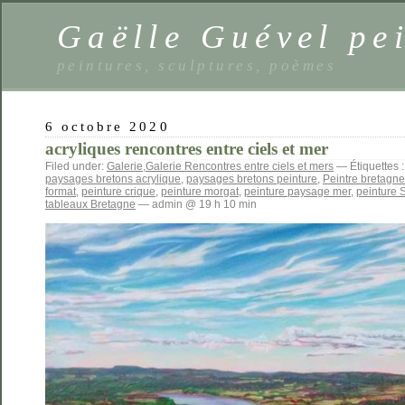
Gaëlle Guével pe
peintures, sculptures, poèmes
6 octobre 2020
acryliques rencontres entre ciels et mer
Filed under:
Galerie
,
Galerie Rencontres entre ciels et mers
— Étiquettes 
paysages bretons acrylique
,
paysages bretons peinture
,
Peintre bretagne
format
,
peinture crique
,
peinture morgat
,
peinture paysage mer
,
peinture 
tableaux Bretagne
— admin @ 19 h 10 min