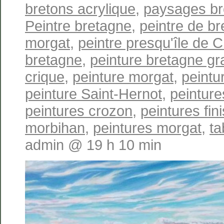
bretons acrylique
,
paysages br
Peintre bretagne
,
peintre de b
morgat
,
peintre presqu'île de 
bretagne
,
peinture bretagne gr
crique
,
peinture morgat
,
peintu
peinture Saint-Hernot
,
peinture
peintures crozon
,
peintures fin
morbihan
,
peintures morgat
,
ta
admin @ 19 h 10 min