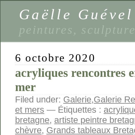
Gaëlle Guével
peintures, sculptur
6 octobre 2020
acryliques rencontres en
mer
Filed under:
Galerie
,
Galerie Re
et mers
— Étiquettes :
acryliq
bretagne
,
artiste peintre breta
chèvre
,
Grands tableaux Bret