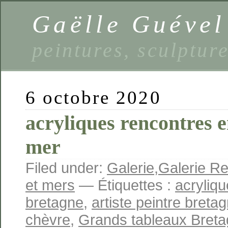
Gaëlle Guével
peintures, sculptur
6 octobre 2020
acryliques rencontres en
mer
Filed under:
Galerie
,
Galerie Re
et mers
— Étiquettes :
acryliq
bretagne
,
artiste peintre breta
chèvre
,
Grands tableaux Bret