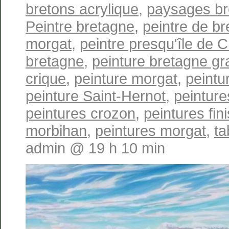
bretons acrylique
,
paysages br
Peintre bretagne
,
peintre de b
morgat
,
peintre presqu'île de 
bretagne
,
peinture bretagne gr
crique
,
peinture morgat
,
peintu
peinture Saint-Hernot
,
peinture
peintures crozon
,
peintures fin
morbihan
,
peintures morgat
,
ta
admin @ 19 h 10 min