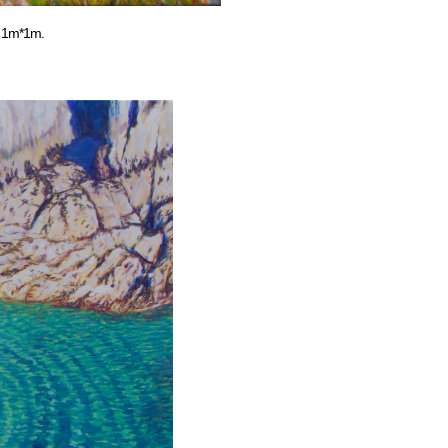
9, 1m*1m.