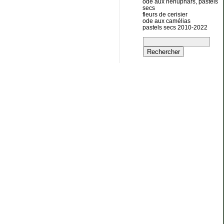
ode aux nénuphars, pastels
secs
fleurs de cerisier
ode aux camélias
pastels secs 2010-2022