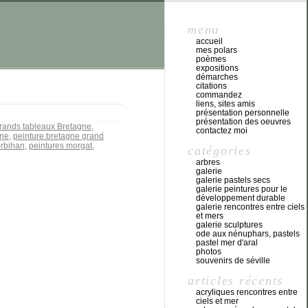
menu
accueil
mes polars
poèmes
expositions
démarches
citations
commandez
liens, sites amis
présentation personnelle
présentation des oeuvres
rands tableaux Bretagne
,
contactez moi
gne
,
peinture bretagne grand
orbihan
,
peintures morgat
,
catégories
arbres
galerie
galerie pastels secs
galerie peintures pour le
développement durable
galerie rencontres entre ciels
et mers
galerie sculptures
ode aux nénuphars, pastels
pastel mer d'aral
photos
souvenirs de séville
articles récents
acryliques rencontres entre
ciels et mer