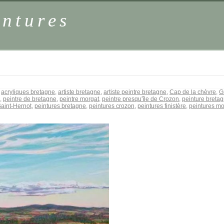
intures
:
acryliques bretagne
,
artiste bretagne
,
artiste peintre bretagne
,
Cap de la chèvre
,
G
,
peintre de bretagne
,
peintre morgat
,
peintre presqu'île de Crozon
,
peinture breta
Saint-Hernot
,
peintures bretagne
,
peintures crozon
,
peintures finistère
,
peintures m