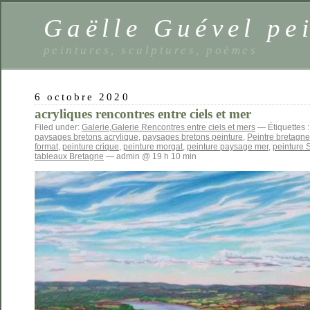
Gaëlle Guével pe
peintures, sculptures, poèmes
6 octobre 2020
acryliques rencontres entre ciels et mer
Filed under:
Galerie
,
Galerie Rencontres entre ciels et mers
— Étiquettes 
paysages bretons acrylique
,
paysages bretons peinture
,
Peintre bretagne
format
,
peinture crique
,
peinture morgat
,
peinture paysage mer
,
peinture 
tableaux Bretagne
— admin @ 19 h 10 min