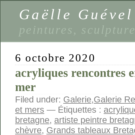
Gaëlle Guével
peintures, sculptur
6 octobre 2020
acryliques rencontres en
mer
Filed under:
Galerie
,
Galerie Re
et mers
— Étiquettes :
acryliq
bretagne
,
artiste peintre breta
chèvre
,
Grands tableaux Bret