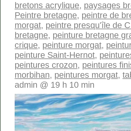
bretons acrylique
,
paysages br
Peintre bretagne
,
peintre de b
morgat
,
peintre presqu'île de 
bretagne
,
peinture bretagne gr
crique
,
peinture morgat
,
peintu
peinture Saint-Hernot
,
peinture
peintures crozon
,
peintures fin
morbihan
,
peintures morgat
,
ta
admin @ 19 h 10 min