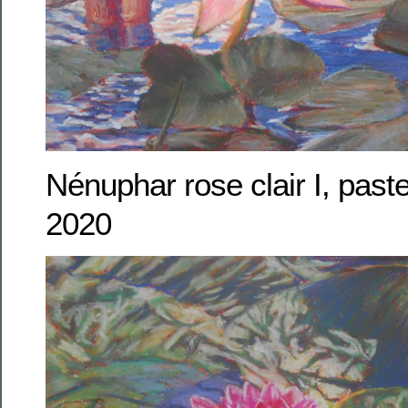
Nénuphar rose clair I, past
2020