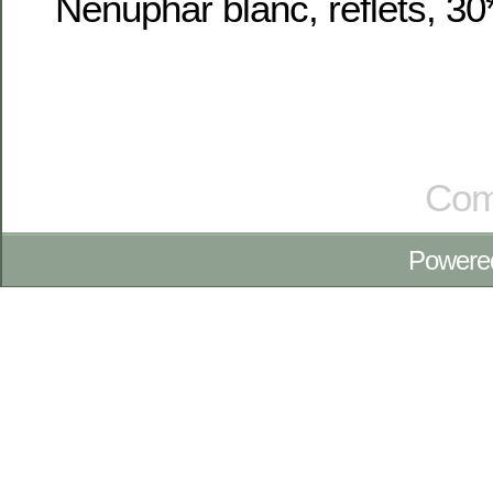
Nénuphar blanc, reflets, 3
Com
Powere