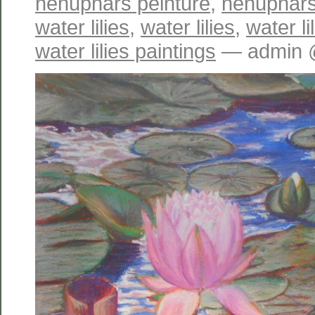
nénuphars peinture
,
nénuphars
water lilies
,
water lilies
,
water li
water lilies paintings
— admin @