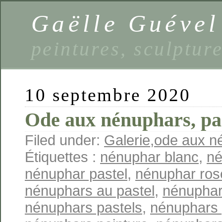
Gaëlle Guével
peintures, sculptur
10 septembre 2020
Ode aux nénuphars, pas
Filed under:
Galerie
,
ode aux né
Étiquettes :
nénuphar blanc
,
né
nénuphar pastel
,
nénuphar ros
nénuphars au pastel
,
nénuphar
nénuphars pastels
,
nénuphars 