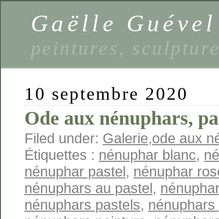
Gaëlle Guével
peintures, sculptur
10 septembre 2020
Ode aux nénuphars, pas
Filed under:
Galerie
,
ode aux né
Étiquettes :
nénuphar blanc
,
né
nénuphar pastel
,
nénuphar ros
nénuphars au pastel
,
nénuphar
nénuphars pastels
,
nénuphars 