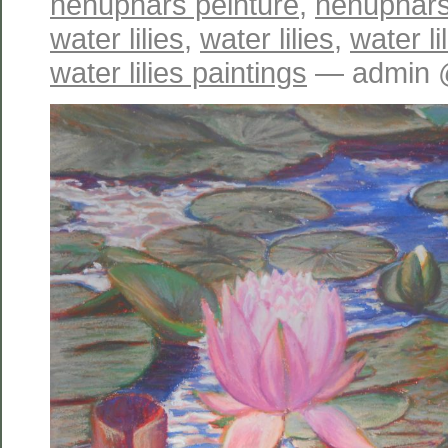
nénuphars peinture
,
nénuphars
water lilies
,
water lilies
,
water li
water lilies paintings
— admin @