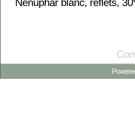
Nénuphar blanc, reflets, 3
Com
Powere