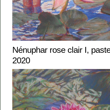
Nénuphar rose clair I, past
2020