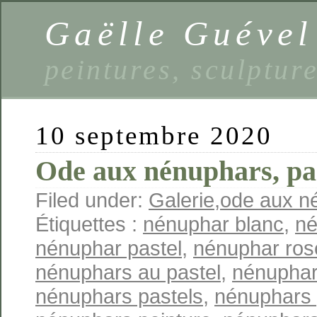
Gaëlle Guével
peintures, sculptur
10 septembre 2020
Ode aux nénuphars, pas
Filed under:
Galerie
,
ode aux né
Étiquettes :
nénuphar blanc
,
né
nénuphar pastel
,
nénuphar ros
nénuphars au pastel
,
nénuphar
nénuphars pastels
,
nénuphars 