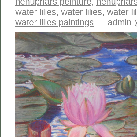
nénuphars peinture
,
nénuphars
water lilies
,
water lilies
,
water li
water lilies paintings
— admin @