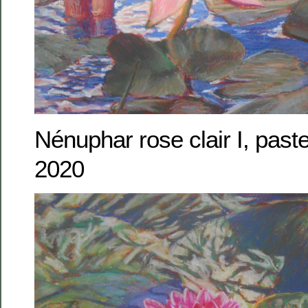
Nénuphar rose clair I, past
2020