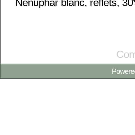
Nénuphar blanc, reflets, 3
Com
Powere