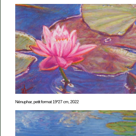
Nénuphar, petit format 19*27 cm, 2022