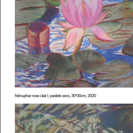
Nénuphar rose clair I, pastels secs, 30*30cm, 2020