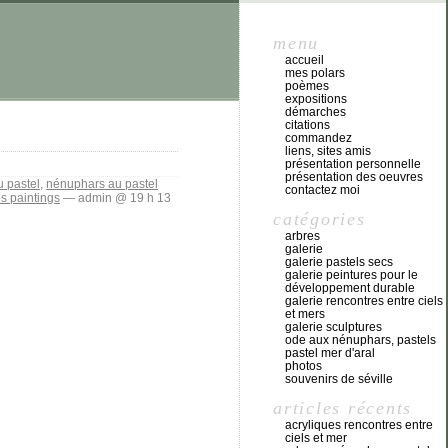
menu
accueil
mes polars
poèmes
expositions
démarches
citations
commandez
liens, sites amis
présentation personnelle
présentation des oeuvres
 pastel
,
nénuphars au pastel
contactez moi
es paintings
— admin @ 19 h 13
catégories
arbres
galerie
galerie pastels secs
galerie peintures pour le
développement durable
galerie rencontres entre ciels
et mers
galerie sculptures
ode aux nénuphars, pastels
pastel mer d'aral
photos
souvenirs de séville
articles récents
acryliques rencontres entre
ciels et mer