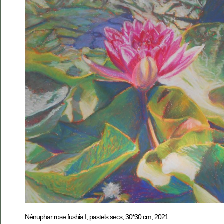
Nénuphar rose fushia I, pastels secs, 30*30 cm, 2021.