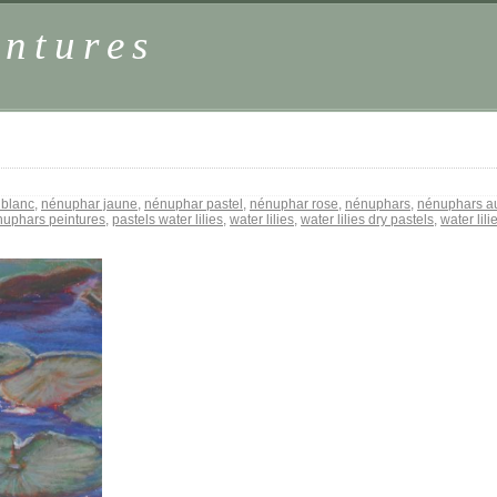
intures
 blanc
,
nénuphar jaune
,
nénuphar pastel
,
nénuphar rose
,
nénuphars
,
nénuphars au
uphars peintures
,
pastels water lilies
,
water lilies
,
water lilies dry pastels
,
water lili