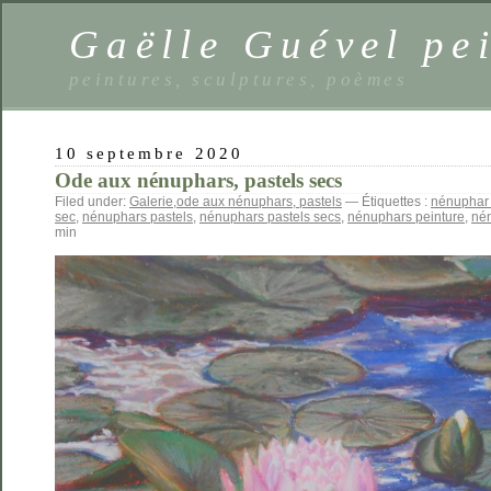
Gaëlle Guével pe
peintures, sculptures, poèmes
10 septembre 2020
Ode aux nénuphars, pastels secs
Filed under:
Galerie
,
ode aux nénuphars, pastels
— Étiquettes :
nénuphar
sec
,
nénuphars pastels
,
nénuphars pastels secs
,
nénuphars peinture
,
nén
min