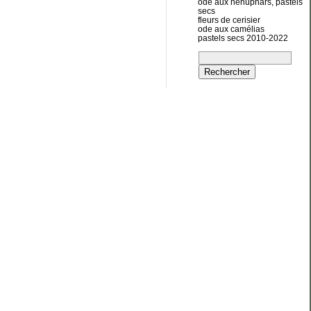
ode aux nénuphars, pastels
secs
fleurs de cerisier
ode aux camélias
pastels secs 2010-2022