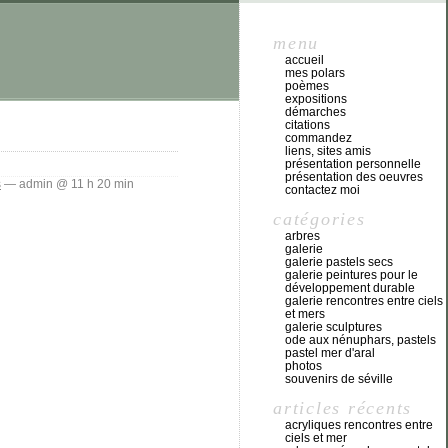
menu
accueil
mes polars
poèmes
expositions
démarches
citations
commandez
liens, sites amis
présentation personnelle
présentation des oeuvres
s
— admin @ 11 h 20 min
contactez moi
catégories
arbres
galerie
galerie pastels secs
galerie peintures pour le
développement durable
galerie rencontres entre ciels
et mers
galerie sculptures
ode aux nénuphars, pastels
pastel mer d'aral
photos
souvenirs de séville
articles récents
acryliques rencontres entre
ciels et mer