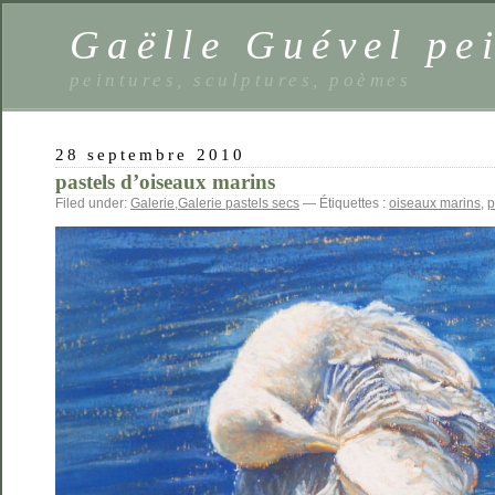
Gaëlle Guével pe
peintures, sculptures, poèmes
28 septembre 2010
pastels d’oiseaux marins
Filed under:
Galerie
,
Galerie pastels secs
— Étiquettes :
oiseaux marins
,
p