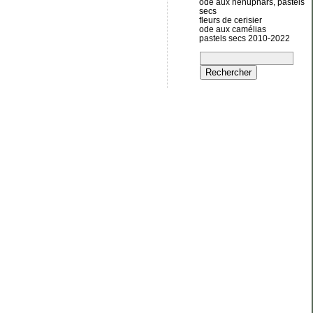
ode aux nénuphars, pastels
secs
fleurs de cerisier
ode aux camélias
pastels secs 2010-2022