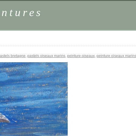
intures
astels bretagne
,
pastels oiseaux marins
,
peinture oiseaux
,
peinture oiseaux marin